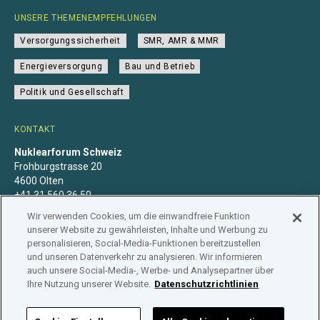
UNSERE THEMENEMPFEHLUNGEN
Versorgungssicherheit
SMR, AMR & MMR
Energieversorgung
Bau und Betrieb
Politik und Gesellschaft
KONTAKT
Nuklearforum Schweiz
Frohburgstrasse 20
4600 Olten
+41 31 560 36 50
info@nuklearforum.ch
Wir verwenden Cookies, um die einwandfreie Funktion
unserer Website zu gewährleisten, Inhalte und Werbung zu
personalisieren, Social-Media-Funktionen bereitzustellen
und unseren Datenverkehr zu analysieren. Wir informieren
auch unsere Social-Media-, Werbe- und Analysepartner über
Datenschutzerklärung
Impressum
Mitgliedschaft
Ihre Nutzung unserer Website.
Datenschutzrichtlinien
Branchenregister