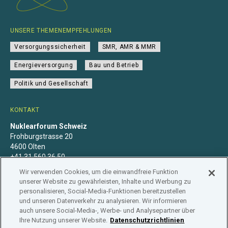
UNSERE THEMENEMPFEHLUNGEN
Versorgungssicherheit
SMR, AMR & MMR
Energieversorgung
Bau und Betrieb
Politik und Gesellschaft
KONTAKT
Nuklearforum Schweiz
Frohburgstrasse 20
4600 Olten
+41 31 560 36 50
info@nuklearforum.ch
Wir verwenden Cookies, um die einwandfreie Funktion
unserer Website zu gewährleisten, Inhalte und Werbung zu
personalisieren, Social-Media-Funktionen bereitzustellen
und unseren Datenverkehr zu analysieren. Wir informieren
auch unsere Social-Media-, Werbe- und Analysepartner über
Datenschutzerklärung
Impressum
Mitgliedschaft
Ihre Nutzung unserer Website.
Datenschutzrichtlinien