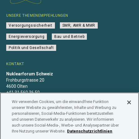
UNSERE THEMENEMPFEHLUNGEN
Versorgungssicherheit
SMR, AMR & MMR
Energieversorgung
Bau und Betrieb
Politik und Gesellschaft
KONTAKT
Nuklearforum Schweiz
Frohburgstrasse 20
4600 Olten
+41 31 560 36 50
info@nuklearforum.ch
Wir verwenden Cookies, um die einwandfreie Funktion
unserer Website zu gewährleisten, Inhalte und Werbung zu
personalisieren, Social-Media-Funktionen bereitzustellen
und unseren Datenverkehr zu analysieren. Wir informieren
auch unsere Social-Media-, Werbe- und Analysepartner über
Datenschutzerklärung
Impressum
Mitgliedschaft
Ihre Nutzung unserer Website.
Datenschutzrichtlinien