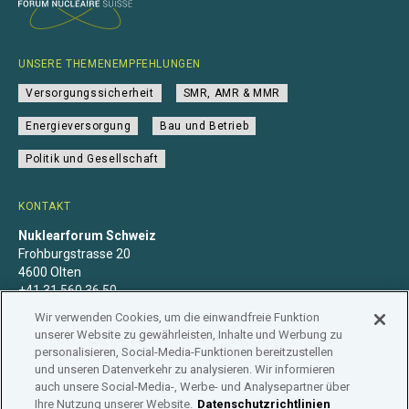
UNSERE THEMENEMPFEHLUNGEN
Versorgungssicherheit
SMR, AMR & MMR
Energieversorgung
Bau und Betrieb
Politik und Gesellschaft
KONTAKT
Nuklearforum Schweiz
Frohburgstrasse 20
4600 Olten
+41 31 560 36 50
info@nuklearforum.ch
Wir verwenden Cookies, um die einwandfreie Funktion
unserer Website zu gewährleisten, Inhalte und Werbung zu
personalisieren, Social-Media-Funktionen bereitzustellen
und unseren Datenverkehr zu analysieren. Wir informieren
auch unsere Social-Media-, Werbe- und Analysepartner über
Datenschutzerklärung
Impressum
Mitgliedschaft
Ihre Nutzung unserer Website.
Datenschutzrichtlinien