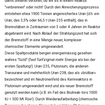
damit ohnehin verloren, ob wir es in einem Reaktor
"verbrennen" oder nicht! Durch den Anreicherungsprozess
entstehen etwa 1900 Tonnen angereichertes Uran (d.h. ein
Uran, das 3,5% oder 66,5 t Uran-235 enthält), das in
Brennstäben in Zeiträumen von 3 oder 4 Jahren im Reaktor
abgebrannt wird. Nach Ablauf der Strahlungszeit hat sich
der Brennstoff in eine Menge neuer, komplexer
chemischer Elemente umgewandelt.
Diese Spaltprodukte bergen energiemässig gesehen
wahres "Gold" (fast fünfzigmal mehr Energie als bei der
ersten Spaltung!): Uran-235, Plutonium, die anderen
Transurane und mehrheitlich Uran-238, das als «brütbar»
bezeichnet und im Neutronenfeld des Kernreaktors in
Plutonium umgewandelt wird und als neuer Brennstoff
genutzt werden kann (z.B. im Fall des Brutreak-tors:1000
tU = 500 Mt Röe!). Durch Wiederaufarbeitung (chemische