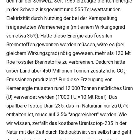
den Fall der Schweiz. Seit 1969 erzeugte die Kernenergie
in der Schweiz insgesamt rund 555 Terawattstunden
Elektrizität durch Nutzung der bei der Kernspaltung
freigesetzten Wärmeenergie (mit einem Wirkungsgrad
von etwa 35%). Hätte diese Energie aus fossilen
Brennstoffen gewonnen werden müssen, wäre es (bei
gleichem Wirkungsgrad) nötig gewesen, mehr als 120 Mt
Röe fossiler Brennstoffe zu verbrennen. Dadurch hätte
unser Land über 450 Millionen Tonnen zusätzliche CO
-
2
Emissionen produziert! Für diese Erzeugung von
Kernenergie mussten rund 12'000 Tonnen natürliches Uran
(U) verwendet werden (1'000 t U =10 Mt Röe!). Das
spaltbare Isotop Uran-235, das im Natururan nur zu 0,7%
enthalten ist, muss auf 3,5% "angereichert" werden. Wie
wir wissen, zerfällt das kostbare Uranisotop-235 in der
Natur mit der Zeit durch Radioaktiviät von selbst und geht