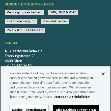
UNSERE THEMENEMPFEHLUNGEN
Versorgungssicherheit
SMR, AMR & MMR
Energieversorgung
Bau und Betrieb
Politik und Gesellschaft
KONTAKT
Nuklearforum Schweiz
Frohburgstrasse 20
4600 Olten
+41 31 560 36 50
info@nuklearforum.ch
Wir verwenden Cookies, um die einwandfreie Funktion
unserer Website zu gewährleisten, Inhalte und Werbung zu
personalisieren, Social-Media-Funktionen bereitzustellen
und unseren Datenverkehr zu analysieren. Wir informieren
auch unsere Social-Media-, Werbe- und Analysepartner über
Datenschutzerklärung
Impressum
Mitgliedschaft
Ihre Nutzung unserer Website.
Datenschutzrichtlinien
Branchenregister
Cookie-Einstellungen
Alle Cookies akzeptieren