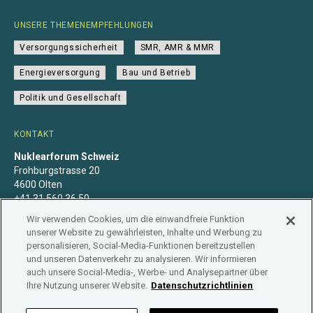
UNSERE THEMENEMPFEHLUNGEN
Versorgungssicherheit
SMR, AMR & MMR
Energieversorgung
Bau und Betrieb
Politik und Gesellschaft
KONTAKT
Nuklearforum Schweiz
Frohburgstrasse 20
4600 Olten
+41 31 560 36 50
info@nuklearforum.ch
Wir verwenden Cookies, um die einwandfreie Funktion
unserer Website zu gewährleisten, Inhalte und Werbung zu
personalisieren, Social-Media-Funktionen bereitzustellen
und unseren Datenverkehr zu analysieren. Wir informieren
auch unsere Social-Media-, Werbe- und Analysepartner über
Datenschutzerklärung
Impressum
Mitgliedschaft
Ihre Nutzung unserer Website.
Datenschutzrichtlinien
Branchenregister