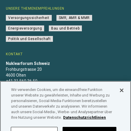
UNSERE THEMENEMPFEHLUNGEN
Versorgungssicherheit
SMR, AMR & MMR
Energieversorgung
Bau und Betrieb
Politik und Gesellschaft
KONTAKT
Nuklearforum Schweiz
Frohburgstrasse 20
4600 Olten
+41 31 560 36 50
info@nuklearforum.ch
Wir verwenden Cookies, um die einwandfreie Funktion
unserer Website zu gewährleisten, Inhalte und Werbung zu
personalisieren, Social-Media-Funktionen bereitzustellen
und unseren Datenverkehr zu analysieren. Wir informieren
auch unsere Social-Media-, Werbe- und Analysepartner über
Datenschutzerklärung
Impressum
Mitgliedschaft
Ihre Nutzung unserer Website.
Datenschutzrichtlinien
Branchenregister