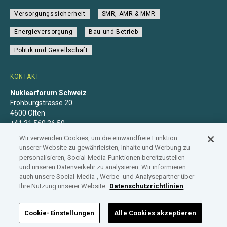
Versorgungssicherheit
SMR, AMR & MMR
Energieversorgung
Bau und Betrieb
Politik und Gesellschaft
KONTAKT
Nuklearforum Schweiz
Frohburgstrasse 20
4600 Olten
+41 31 560 36 50
info@nuklearforum.ch
Wir verwenden Cookies, um die einwandfreie Funktion
unserer Website zu gewährleisten, Inhalte und Werbung zu
personalisieren, Social-Media-Funktionen bereitzustellen
und unseren Datenverkehr zu analysieren. Wir informieren
auch unsere Social-Media-, Werbe- und Analysepartner über
Datenschutzerklärung
Impressum
Mitgliedschaft
Ihre Nutzung unserer Website.
Datenschutzrichtlinien
Branchenregister
Cookie-Einstellungen
Alle Cookies akzeptieren
NUKLEARFORUM SCHWEIZ © 2026