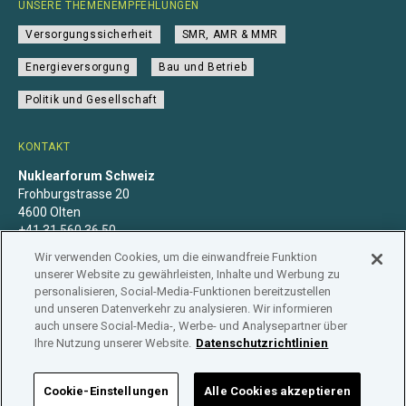
UNSERE THEMENEMPFEHLUNGEN
Versorgungssicherheit
SMR, AMR & MMR
Energieversorgung
Bau und Betrieb
Politik und Gesellschaft
KONTAKT
Nuklearforum Schweiz
Frohburgstrasse 20
4600 Olten
+41 31 560 36 50
info@nuklearforum.ch
Wir verwenden Cookies, um die einwandfreie Funktion
unserer Website zu gewährleisten, Inhalte und Werbung zu
personalisieren, Social-Media-Funktionen bereitzustellen
und unseren Datenverkehr zu analysieren. Wir informieren
auch unsere Social-Media-, Werbe- und Analysepartner über
Datenschutzerklärung
Impressum
Mitgliedschaft
Ihre Nutzung unserer Website.
Datenschutzrichtlinien
Branchenregister
Cookie-Einstellungen
Alle Cookies akzeptieren
NUKLEARFORUM SCHWEIZ © 2026