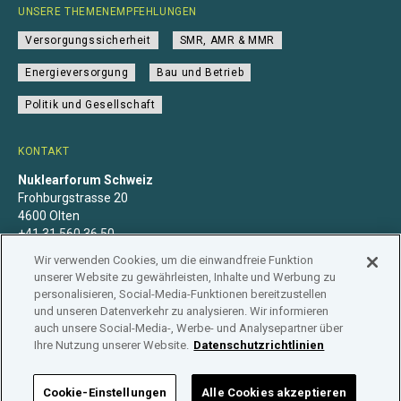
UNSERE THEMENEMPFEHLUNGEN
Versorgungssicherheit
SMR, AMR & MMR
Energieversorgung
Bau und Betrieb
Politik und Gesellschaft
KONTAKT
Nuklearforum Schweiz
Frohburgstrasse 20
4600 Olten
+41 31 560 36 50
info@nuklearforum.ch
Wir verwenden Cookies, um die einwandfreie Funktion
unserer Website zu gewährleisten, Inhalte und Werbung zu
personalisieren, Social-Media-Funktionen bereitzustellen
und unseren Datenverkehr zu analysieren. Wir informieren
auch unsere Social-Media-, Werbe- und Analysepartner über
Datenschutzerklärung
Impressum
Mitgliedschaft
Ihre Nutzung unserer Website.
Datenschutzrichtlinien
Branchenregister
Cookie-Einstellungen
Alle Cookies akzeptieren