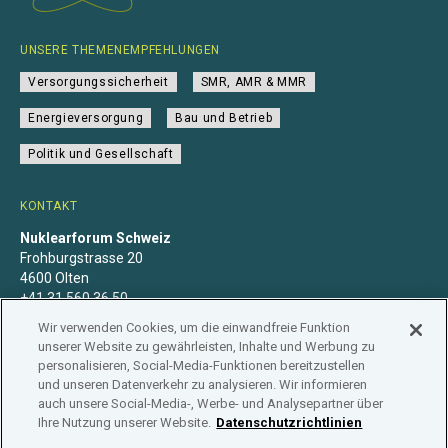
UNSERE THEMENEMPFEHLUNGEN
Versorgungssicherheit
SMR, AMR & MMR
Energieversorgung
Bau und Betrieb
Politik und Gesellschaft
KONTAKT
Nuklearforum Schweiz
Frohburgstrasse 20
4600 Olten
+41 31 560 36 50
info@nuklearforum.ch
Wir verwenden Cookies, um die einwandfreie Funktion
unserer Website zu gewährleisten, Inhalte und Werbung zu
personalisieren, Social-Media-Funktionen bereitzustellen
und unseren Datenverkehr zu analysieren. Wir informieren
auch unsere Social-Media-, Werbe- und Analysepartner über
Datenschutzerklärung
Impressum
Mitgliedschaft
Ihre Nutzung unserer Website.
Datenschutzrichtlinien