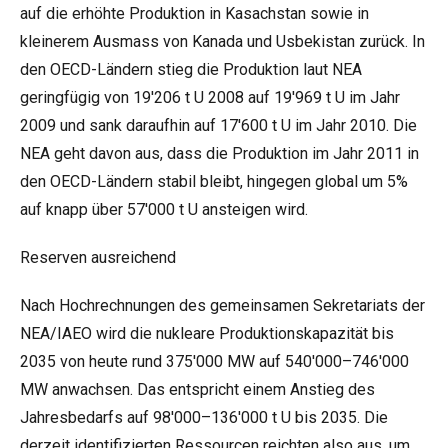
auf die erhöhte Produktion in Kasachstan sowie in
kleinerem Ausmass von Kanada und Usbekistan zurück. In
den OECD-Ländern stieg die Produktion laut NEA
geringfügig von 19'206 t U 2008 auf 19'969 t U im Jahr
2009 und sank daraufhin auf 17'600 t U im Jahr 2010. Die
NEA geht davon aus, dass die Produktion im Jahr 2011 in
den OECD-Ländern stabil bleibt, hingegen global um 5%
auf knapp über 57'000 t U ansteigen wird.
Reserven ausreichend
Nach Hochrechnungen des gemeinsamen Sekretariats der
NEA/IAEO wird die nukleare Produktionskapazität bis
2035 von heute rund 375'000 MW auf 540'000–746'000
MW anwachsen. Das entspricht einem Anstieg des
Jahresbedarfs auf 98'000–136'000 t U bis 2035. Die
derzeit identifizierten Ressourcen reichten also aus, um