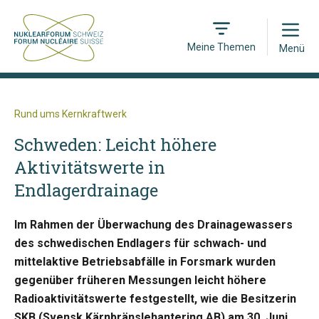
Open
Meine Themen
Menü
Rund ums Kernkraftwerk
Schweden: Leicht höhere
Aktivitätswerte in
Endlagerdrainage
Im Rahmen der Überwachung des Drainagewassers
des schwedischen Endlagers für schwach- und
mittelaktive Betriebsabfälle in Forsmark wurden
gegenüber früheren Messungen leicht höhere
Radioaktivitätswerte festgestellt, wie die Besitzerin
SKB (Svensk Kärnbränslehantering AB) am 30. Juni