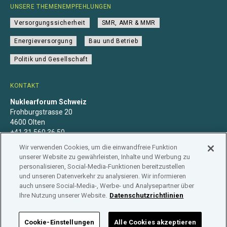
UNSERE THEMENEMPFEHLUNGEN
Versorgungssicherheit
SMR, AMR & MMR
Energieversorgung
Bau und Betrieb
Politik und Gesellschaft
KONTAKT
Nuklearforum Schweiz
Frohburgstrasse 20
4600 Olten
+41 31 560 36 50
info@nuklearforum.ch
Wir verwenden Cookies, um die einwandfreie Funktion
unserer Website zu gewährleisten, Inhalte und Werbung zu
personalisieren, Social-Media-Funktionen bereitzustellen
und unseren Datenverkehr zu analysieren. Wir informieren
auch unsere Social-Media-, Werbe- und Analysepartner über
Datenschutzerklärung
Impressum
Mitgliedschaft
Ihre Nutzung unserer Website.
Datenschutzrichtlinien
Branchenregister
Cookie-Einstellungen
Alle Cookies akzeptieren