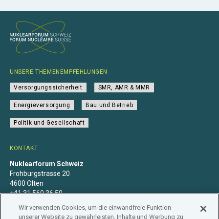
UNSERE THEMENEMPFEHLUNGEN
Versorgungssicherheit
SMR, AMR & MMR
Energieversorgung
Bau und Betrieb
Politik und Gesellschaft
KONTAKT
Nuklearforum Schweiz
Frohburgstrasse 20
4600 Olten
+41 31 560 36 50
info@nuklearforum.ch
Wir verwenden Cookies, um die einwandfreie Funktion
unserer Website zu gewährleisten, Inhalte und Werbung zu