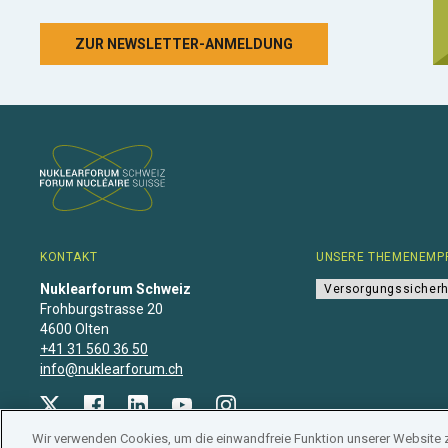
ZUR NEWSLETTER-ANMELDUNG
KONTAKT
UNSERE THEMENEMP
Nuklearforum Schweiz
Versorgungssicherh
Frohburgstrasse 20
4600 Olten
+41 31 560 36 50
info@nuklearforum.ch
Wir verwenden Cookies, um die einwandfreie Funktion unserer Website 