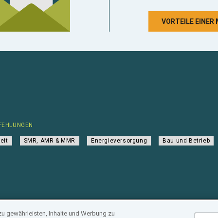
VORTEILE EINER
FEHLUNGEN
eit
SMR, AMR & MMR
Energieversorgung
Bau und Betrieb
zu gewährleisten, Inhalte und Werbung zu