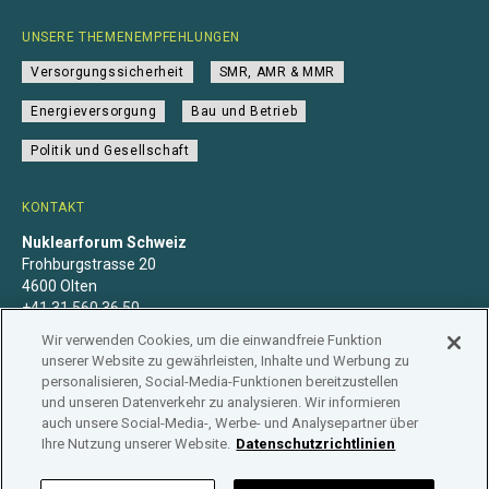
UNSERE THEMENEMPFEHLUNGEN
Versorgungssicherheit
SMR, AMR & MMR
Energieversorgung
Bau und Betrieb
Politik und Gesellschaft
KONTAKT
Nuklearforum Schweiz
Frohburgstrasse 20
4600 Olten
+41 31 560 36 50
info@nuklearforum.ch
Wir verwenden Cookies, um die einwandfreie Funktion
unserer Website zu gewährleisten, Inhalte und Werbung zu
personalisieren, Social-Media-Funktionen bereitzustellen
und unseren Datenverkehr zu analysieren. Wir informieren
auch unsere Social-Media-, Werbe- und Analysepartner über
Datenschutzerklärung
Impressum
Mitgliedschaft
Ihre Nutzung unserer Website.
Datenschutzrichtlinien
Branchenregister