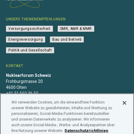
UNSERE THEMENEMPFEHLUNGEN
Versorgungssicherheit
SMR, AMR & MMR
Energieversorgung
Bau und Betrieb
Politik und Gesellschaft
KONTAKT
Nuklearforum Schweiz
Frohburgstrasse 20
4600 Olten
+41 31 560 36 50
info@nuklearforum.ch
Wir verwenden Cookies, um die einwandfreie Funktion
unserer Website zu gewährleisten, Inhalte und Werbung zu
personalisieren, Social-Media-Funktionen bereitzustellen
und unseren Datenverkehr zu analysieren. Wir informieren
auch unsere Social-Media-, Werbe- und Analysepartner über
Datenschutzerklärung
Impressum
Mitgliedschaft
Ihre Nutzung unserer Website.
Datenschutzrichtlinien