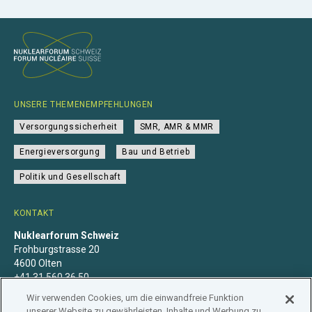
UNSERE THEMENEMPFEHLUNGEN
Versorgungssicherheit
SMR, AMR & MMR
Energieversorgung
Bau und Betrieb
Politik und Gesellschaft
KONTAKT
Nuklearforum Schweiz
Frohburgstrasse 20
4600 Olten
+41 31 560 36 50
info@nuklearforum.ch
Wir verwenden Cookies, um die einwandfreie Funktion
unserer Website zu gewährleisten, Inhalte und Werbung zu