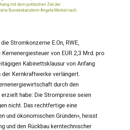
ang mit dem politischen Ziel der
klärte Bundeskanzlerin Angela Merkel nach
– die Stromkonzerne E.On, RWE,
e Kernenergiesteuer von EUR 2,3 Mrd. pro
eitägigen Kabinettsklausur von Anfang
 der Kernkraftwerke verlängert.
ernenergiewirtschaft durch den
erzielt habe: Die Strompreise seien
n nicht. Das rechtfertige eine
en und ökonomischen Gründen», heisst
gung und den Rückbau kerntechnischer