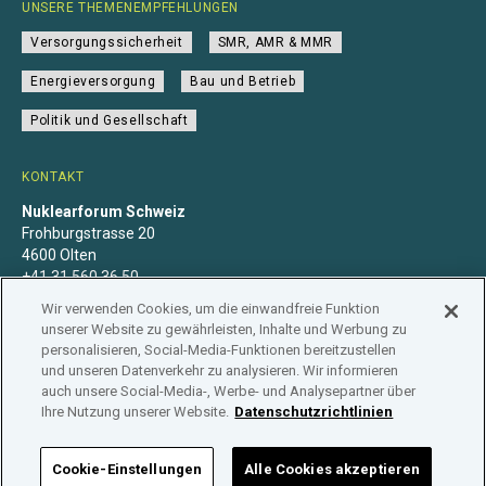
UNSERE THEMENEMPFEHLUNGEN
Versorgungssicherheit
SMR, AMR & MMR
Energieversorgung
Bau und Betrieb
Politik und Gesellschaft
KONTAKT
Nuklearforum Schweiz
Frohburgstrasse 20
4600 Olten
+41 31 560 36 50
info@nuklearforum.ch
Wir verwenden Cookies, um die einwandfreie Funktion
unserer Website zu gewährleisten, Inhalte und Werbung zu
personalisieren, Social-Media-Funktionen bereitzustellen
und unseren Datenverkehr zu analysieren. Wir informieren
auch unsere Social-Media-, Werbe- und Analysepartner über
Datenschutzerklärung
Impressum
Mitgliedschaft
Ihre Nutzung unserer Website.
Datenschutzrichtlinien
Branchenregister
Cookie-Einstellungen
Alle Cookies akzeptieren
NUKLEARFORUM SCHWEIZ © 2026