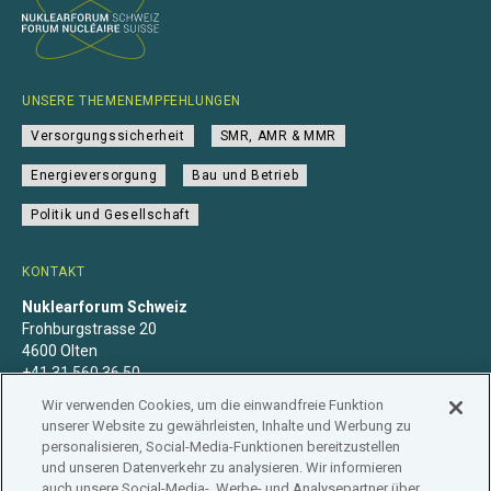
UNSERE THEMENEMPFEHLUNGEN
Versorgungssicherheit
SMR, AMR & MMR
Energieversorgung
Bau und Betrieb
Politik und Gesellschaft
KONTAKT
Nuklearforum Schweiz
Frohburgstrasse 20
4600 Olten
+41 31 560 36 50
info@nuklearforum.ch
Wir verwenden Cookies, um die einwandfreie Funktion
unserer Website zu gewährleisten, Inhalte und Werbung zu
personalisieren, Social-Media-Funktionen bereitzustellen
und unseren Datenverkehr zu analysieren. Wir informieren
auch unsere Social-Media-, Werbe- und Analysepartner über