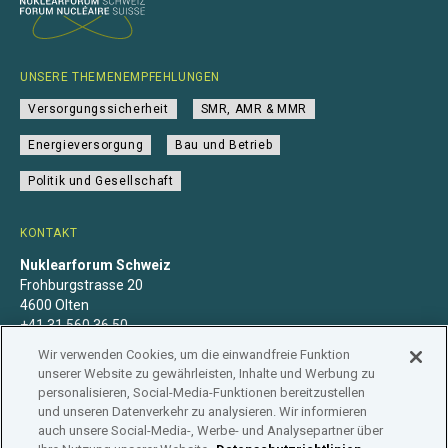
UNSERE THEMENEMPFEHLUNGEN
Versorgungssicherheit
SMR, AMR & MMR
Energieversorgung
Bau und Betrieb
Politik und Gesellschaft
KONTAKT
Nuklearforum Schweiz
Frohburgstrasse 20
4600 Olten
+41 31 560 36 50
info@nuklearforum.ch
Wir verwenden Cookies, um die einwandfreie Funktion
unserer Website zu gewährleisten, Inhalte und Werbung zu
personalisieren, Social-Media-Funktionen bereitzustellen
und unseren Datenverkehr zu analysieren. Wir informieren
auch unsere Social-Media-, Werbe- und Analysepartner über
Datenschutzerklärung
Impressum
Mitgliedschaft