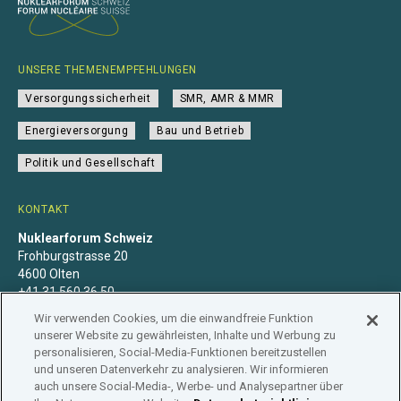
UNSERE THEMENEMPFEHLUNGEN
Versorgungssicherheit
SMR, AMR & MMR
Energieversorgung
Bau und Betrieb
Politik und Gesellschaft
KONTAKT
Nuklearforum Schweiz
Frohburgstrasse 20
4600 Olten
+41 31 560 36 50
info@nuklearforum.ch
Wir verwenden Cookies, um die einwandfreie Funktion
unserer Website zu gewährleisten, Inhalte und Werbung zu
personalisieren, Social-Media-Funktionen bereitzustellen
und unseren Datenverkehr zu analysieren. Wir informieren
auch unsere Social-Media-, Werbe- und Analysepartner über
Datenschutzerklärung
Impressum
Mitgliedschaft