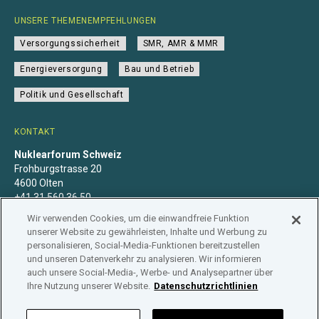
UNSERE THEMENEMPFEHLUNGEN
Versorgungssicherheit
SMR, AMR & MMR
Energieversorgung
Bau und Betrieb
Politik und Gesellschaft
KONTAKT
Nuklearforum Schweiz
Frohburgstrasse 20
4600 Olten
+41 31 560 36 50
info@nuklearforum.ch
Wir verwenden Cookies, um die einwandfreie Funktion
unserer Website zu gewährleisten, Inhalte und Werbung zu
personalisieren, Social-Media-Funktionen bereitzustellen
und unseren Datenverkehr zu analysieren. Wir informieren
auch unsere Social-Media-, Werbe- und Analysepartner über
Datenschutzerklärung
Impressum
Mitgliedschaft
Ihre Nutzung unserer Website.
Datenschutzrichtlinien
Branchenregister