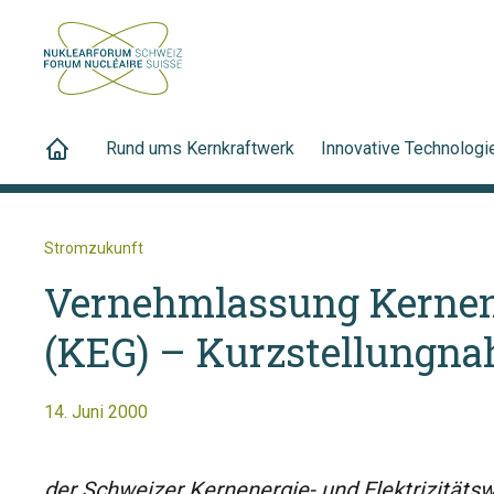
Rund ums Kernkraftwerk
Innovative Technologi
Stromzukunft
Vernehmlassung Kernen
(KEG) – Kurzstellungn
14. Juni 2000
der Schweizer Kernenergie- und Elektrizitäts