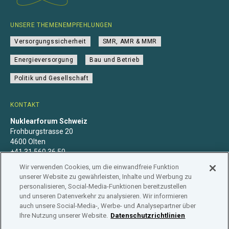
UNSERE THEMENEMPFEHLUNGEN
Versorgungssicherheit
SMR, AMR & MMR
Energieversorgung
Bau und Betrieb
Politik und Gesellschaft
KONTAKT
Nuklearforum Schweiz
Frohburgstrasse 20
4600 Olten
+41 31 560 36 50
info@nuklearforum.ch
Wir verwenden Cookies, um die einwandfreie Funktion
unserer Website zu gewährleisten, Inhalte und Werbung zu
personalisieren, Social-Media-Funktionen bereitzustellen
und unseren Datenverkehr zu analysieren. Wir informieren
auch unsere Social-Media-, Werbe- und Analysepartner über
Datenschutzerklärung
Impressum
Mitgliedschaft
Ihre Nutzung unserer Website.
Datenschutzrichtlinien