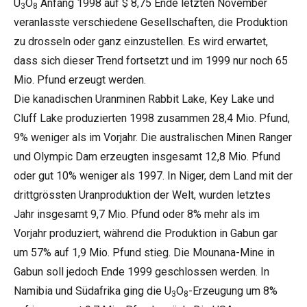
U
O
Anfang 1998 auf $ 8,75 Ende letzten November
3
8
veranlasste verschiedene Gesellschaften, die Produktion
zu drosseln oder ganz einzustellen. Es wird erwartet,
dass sich dieser Trend fortsetzt und im 1999 nur noch 65
Mio. Pfund erzeugt werden.
Die kanadischen Uranminen Rabbit Lake, Key Lake und
Cluff Lake produzierten 1998 zusammen 28,4 Mio. Pfund,
9% weniger als im Vorjahr. Die australischen Minen Ranger
und Olympic Dam erzeugten insgesamt 12,8 Mio. Pfund
oder gut 10% weniger als 1997. In Niger, dem Land mit der
drittgrössten Uranproduktion der Welt, wurden letztes
Jahr insgesamt 9,7 Mio. Pfund oder 8% mehr als im
Vorjahr produziert, während die Produktion in Gabun gar
um 57% auf 1,9 Mio. Pfund stieg. Die Mounana-Mine in
Gabun soll jedoch Ende 1999 geschlossen werden. In
Namibia und Südafrika ging die U
O
-Erzeugung um 8%
3
8