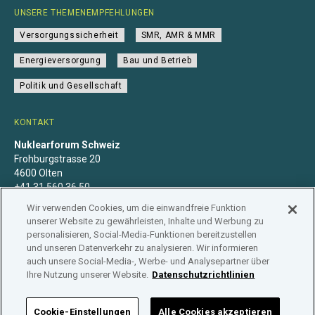
UNSERE THEMENEMPFEHLUNGEN
Versorgungssicherheit
SMR, AMR & MMR
Energieversorgung
Bau und Betrieb
Politik und Gesellschaft
KONTAKT
Nuklearforum Schweiz
Frohburgstrasse 20
4600 Olten
+41 31 560 36 50
info@nuklearforum.ch
Wir verwenden Cookies, um die einwandfreie Funktion
unserer Website zu gewährleisten, Inhalte und Werbung zu
personalisieren, Social-Media-Funktionen bereitzustellen
und unseren Datenverkehr zu analysieren. Wir informieren
auch unsere Social-Media-, Werbe- und Analysepartner über
Datenschutzerklärung
Impressum
Mitgliedschaft
Ihre Nutzung unserer Website.
Datenschutzrichtlinien
Branchenregister
Cookie-Einstellungen
Alle Cookies akzeptieren