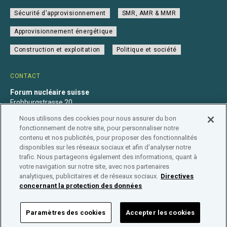
Sécurité d’approvisionnement
SMR, AMR & MMR
Approvisionnement énergétique
Construction et exploitation
Politique et société
CONTACT
Forum nucléaire suisse
Frohburgstrasse 20
4600 Olten
Nous utilisons des cookies pour nous assurer du bon
+41 31 560 36 50
fonctionnement de notre site, pour personnaliser notre
info@nuklearforum.ch
contenu et nos publicités, pour proposer des fonctionnalités
disponibles sur les réseaux sociaux et afin d’analyser notre
trafic. Nous partageons également des informations, quant à
votre navigation sur notre site, avec nos partenaires
analytiques, publicitaires et de réseaux sociaux.
Directives
Déclaration de confidentialité
Impressum
Affiliation
concernant la protection des données
Répertoire des entreprises
Paramètres des cookies
Accepter les cookies
FORUM NUCLÉAIRE SUISSE © 2026