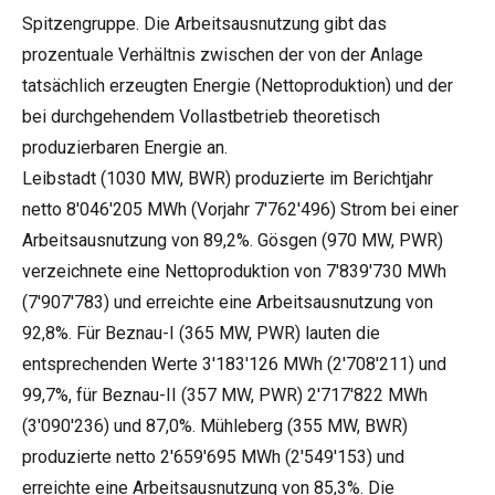
Spitzengruppe. Die Arbeitsausnutzung gibt das
prozentuale Verhältnis zwischen der von der Anlage
tatsächlich erzeugten Energie (Nettoproduktion) und der
bei durchgehendem Vollastbetrieb theoretisch
produzierbaren Energie an.
Leibstadt (1030 MW, BWR) produzierte im Berichtjahr
netto 8'046'205 MWh (Vorjahr 7'762'496) Strom bei einer
Arbeitsausnutzung von 89,2%. Gösgen (970 MW, PWR)
verzeichnete eine Nettoproduktion von 7'839'730 MWh
(7'907'783) und erreichte eine Arbeitsausnutzung von
92,8%. Für Beznau-I (365 MW, PWR) lauten die
entsprechenden Werte 3'183'126 MWh (2'708'211) und
99,7%, für Beznau-II (357 MW, PWR) 2'717'822 MWh
(3'090'236) und 87,0%. Mühleberg (355 MW, BWR)
produzierte netto 2'659'695 MWh (2'549'153) und
erreichte eine Arbeitsausnutzung von 85,3%. Die