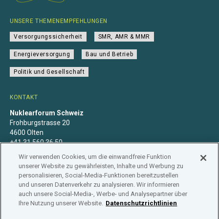
UNSERE THEMENEMPFEHLUNGEN
Versorgungssicherheit
SMR, AMR & MMR
Energieversorgung
Bau und Betrieb
Politik und Gesellschaft
KONTAKT
Nuklearforum Schweiz
Frohburgstrasse 20
4600 Olten
+41 31 560 36 50
info@nuklearforum.ch
Wir verwenden Cookies, um die einwandfreie Funktion
unserer Website zu gewährleisten, Inhalte und Werbung zu
personalisieren, Social-Media-Funktionen bereitzustellen
und unseren Datenverkehr zu analysieren. Wir informieren
auch unsere Social-Media-, Werbe- und Analysepartner über
Datenschutzerklärung
Impressum
Mitgliedschaft
Ihre Nutzung unserer Website.
Datenschutzrichtlinien
Branchenregister