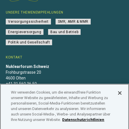
UNSERE THEMENEMPFEHLUNGEN
Versorgungssicherheit
SMR, AMR & MMR
Energieversorgung
Bau und Betrieb
Politik und Gesellschaft
KONTAKT
Nuklearforum Schweiz
Frohburgstrasse 20
4600 Olten
+41 31 560 36 50
info@nuklearforum.ch
Wir verwenden Cookies, um die einwandfreie Funktion
unserer Website zu gewährleisten, Inhalte und Werbung zu
personalisieren, Social-Media-Funktionen bereitzustellen
und unseren Datenverkehr zu analysieren. Wir informieren
auch unsere Social-Media-, Werbe- und Analysepartner über
Datenschutzerklärung
Impressum
Mitgliedschaft
Ihre Nutzung unserer Website.
Datenschutzrichtlinien
Branchenregister