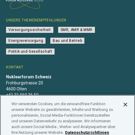
UNSERE THEMENEMPFEHLUNGEN
Versorgungssicherheit
SMR, AMR & MMR
Energieversorgung
Bau und Betrieb
Politik und Gesellschaft
KONTAKT
Nuklearforum Schweiz
Frohburgstrasse 20
4600 Olten
+41 31 560 36 50
info@nuklearforum.ch
Wir verwenden Cookies, um die einwandfreie Funktion
unserer Website zu gewährleisten, Inhalte und Werbung zu
personalisieren, Social-Media-Funktionen bereitzustellen
und unseren Datenverkehr zu analysieren. Wir informieren
auch unsere Social-Media-, Werbe- und Analysepartner über
Datenschutzerklärung
Impressum
Mitgliedschaft
Ihre Nutzung unserer Website.
Datenschutzrichtlinien