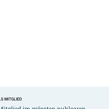
LS MITGLIED
Mitglied im grössten nuklearen