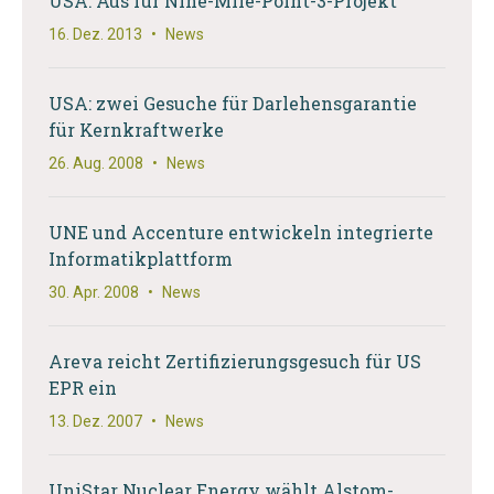
USA: Aus für Nine-Mile-Point-3-Projekt
16. Dez. 2013
•
News
USA: zwei Gesuche für Darlehensgarantie
für Kernkraftwerke
26. Aug. 2008
•
News
UNE und Accenture entwickeln integrierte
Informatikplattform
30. Apr. 2008
•
News
Areva reicht Zertifizierungsgesuch für US
EPR ein
13. Dez. 2007
•
News
UniStar Nuclear Energy wählt Alstom-