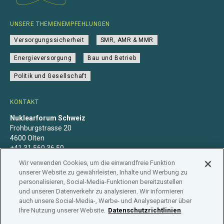
UNSERE THEMENEMPFEHLUNGEN
Versorgungssicherheit
SMR, AMR & MMR
Energieversorgung
Bau und Betrieb
Politik und Gesellschaft
KONTAKT
Nuklearforum Schweiz
Frohburgstrasse 20
4600 Olten
+41 31 560 36 50
info@nuklearforum.ch
Wir verwenden Cookies, um die einwandfreie Funktion
unserer Website zu gewährleisten, Inhalte und Werbung zu
personalisieren, Social-Media-Funktionen bereitzustellen
und unseren Datenverkehr zu analysieren. Wir informieren
auch unsere Social-Media-, Werbe- und Analysepartner über
Datenschutzerklärung
Impressum
Mitgliedschaft
Ihre Nutzung unserer Website.
Datenschutzrichtlinien