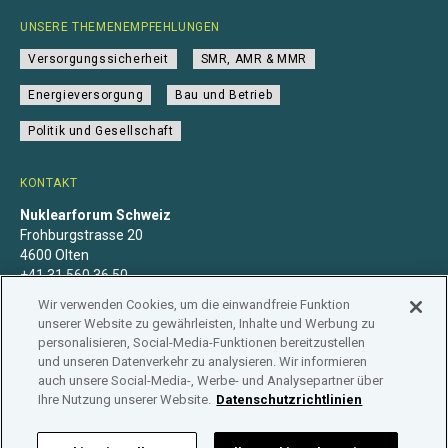
UNSERE THEMENEMPFEHLUNGEN
Versorgungssicherheit
SMR, AMR & MMR
Energieversorgung
Bau und Betrieb
Politik und Gesellschaft
KONTAKT
Nuklearforum Schweiz
Frohburgstrasse 20
4600 Olten
+41 31 560 36 50
info@nuklearforum.ch
Wir verwenden Cookies, um die einwandfreie Funktion
unserer Website zu gewährleisten, Inhalte und Werbung zu
personalisieren, Social-Media-Funktionen bereitzustellen
und unseren Datenverkehr zu analysieren. Wir informieren
auch unsere Social-Media-, Werbe- und Analysepartner über
Datenschutzerklärung
Impressum
Mitgliedschaft
Ihre Nutzung unserer Website.
Datenschutzrichtlinien
Branchenregister