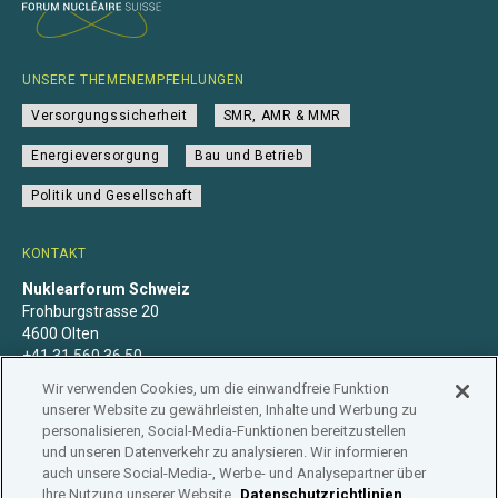
UNSERE THEMENEMPFEHLUNGEN
Versorgungssicherheit
SMR, AMR & MMR
Energieversorgung
Bau und Betrieb
Politik und Gesellschaft
KONTAKT
Nuklearforum Schweiz
Frohburgstrasse 20
4600 Olten
+41 31 560 36 50
info@nuklearforum.ch
Wir verwenden Cookies, um die einwandfreie Funktion
unserer Website zu gewährleisten, Inhalte und Werbung zu
personalisieren, Social-Media-Funktionen bereitzustellen
und unseren Datenverkehr zu analysieren. Wir informieren
auch unsere Social-Media-, Werbe- und Analysepartner über
Datenschutzerklärung
Impressum
Mitgliedschaft
Ihre Nutzung unserer Website.
Datenschutzrichtlinien