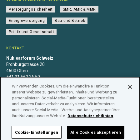
Versorgungssicherheit
SMR, AMR & MMR
Energieversorgung
Bau und Betrieb
Politik und Gesellschaft
KONTAKT
Nuklearforum Schweiz
Frohburgstrasse 20
4600 Olten
+41 31 560 36 50
info@nuklearforum.ch
Wir verwenden Cookies, um die einwandfreie Funktion
unserer Website zu gewährleisten, Inhalte und Werbung zu
personalisieren, Social-Media-Funktionen bereitzustellen
und unseren Datenverkehr zu analysieren. Wir informieren
auch unsere Social-Media-, Werbe- und Analysepartner über
Datenschutzerklärung
Impressum
Mitgliedschaft
Ihre Nutzung unserer Website.
Datenschutzrichtlinien
Branchenregister
Cookie-Einstellungen
Alle Cookies akzeptieren
NUKLEARFORUM SCHWEIZ © 2026