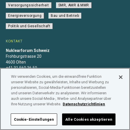
Versorgungssicherheit
SMR, AMR & MMR
Energieversorgung
Bau und Betrieb
Politik und Gesellschaft
KONTAKT
Nuklearforum Schweiz
Frohburgstrasse 20
4600 Olten
+41 31 560 36 50
info@nuklearforum.ch
Wir verwenden Cookies, um die einwandfreie Funktion
unserer Website zu gewährleisten, Inhalte und Werbung zu
personalisieren, Social-Media-Funktionen bereitzustellen
und unseren Datenverkehr zu analysieren. Wir informieren
auch unsere Social-Media-, Werbe- und Analysepartner über
Datenschutzerklärung
Impressum
Mitgliedschaft
Ihre Nutzung unserer Website.
Datenschutzrichtlinien
Branchenregister
Cookie-Einstellungen
Alle Cookies akzeptieren
NUKLEARFORUM SCHWEIZ © 2026