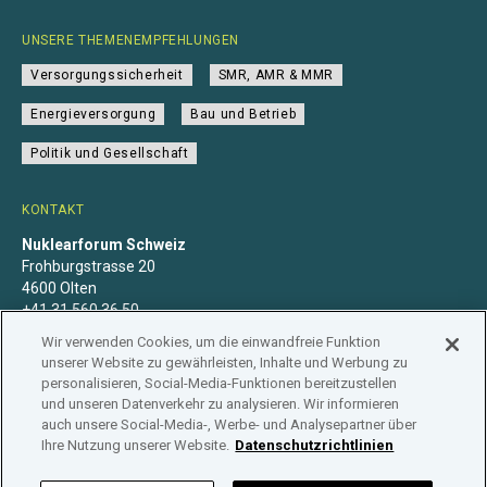
UNSERE THEMENEMPFEHLUNGEN
Versorgungssicherheit
SMR, AMR & MMR
Energieversorgung
Bau und Betrieb
Politik und Gesellschaft
KONTAKT
Nuklearforum Schweiz
Frohburgstrasse 20
4600 Olten
+41 31 560 36 50
info@nuklearforum.ch
Wir verwenden Cookies, um die einwandfreie Funktion
unserer Website zu gewährleisten, Inhalte und Werbung zu
personalisieren, Social-Media-Funktionen bereitzustellen
und unseren Datenverkehr zu analysieren. Wir informieren
auch unsere Social-Media-, Werbe- und Analysepartner über
Datenschutzerklärung
Impressum
Mitgliedschaft
Ihre Nutzung unserer Website.
Datenschutzrichtlinien
Branchenregister