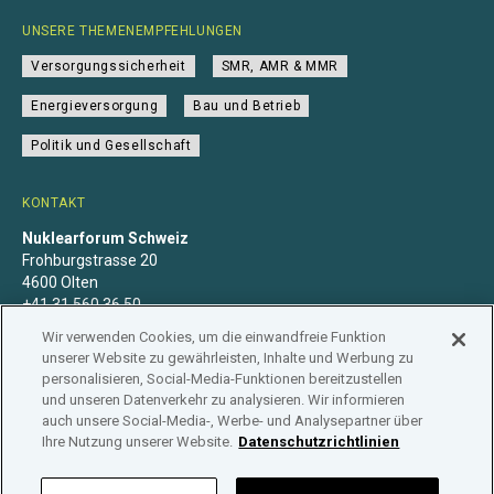
UNSERE THEMENEMPFEHLUNGEN
Versorgungssicherheit
SMR, AMR & MMR
Energieversorgung
Bau und Betrieb
Politik und Gesellschaft
KONTAKT
Nuklearforum Schweiz
Frohburgstrasse 20
4600 Olten
+41 31 560 36 50
info@nuklearforum.ch
Wir verwenden Cookies, um die einwandfreie Funktion
unserer Website zu gewährleisten, Inhalte und Werbung zu
personalisieren, Social-Media-Funktionen bereitzustellen
und unseren Datenverkehr zu analysieren. Wir informieren
auch unsere Social-Media-, Werbe- und Analysepartner über
Datenschutzerklärung
Impressum
Mitgliedschaft
Ihre Nutzung unserer Website.
Datenschutzrichtlinien
Branchenregister