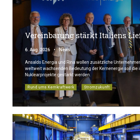
Vereinbarung stärkt Italiens Li
6. Aug. 2026
•
News
Ansaldo Energia und Rina wollen zusätzliche Unternehmen 
weltweit wachsenden Bedeutung der Kernenergie soll die ind
Nuklearprojekte gestärkt werden.
Rund ums Kernkraftwerk
Stromzukunft