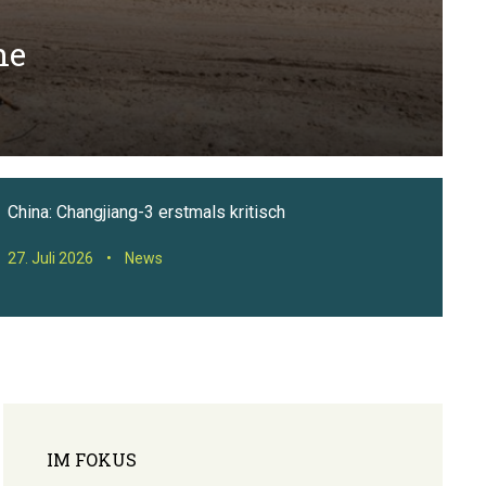
he
China: Changjiang-3 erstmals kritisch
27. Juli 2026
•
News
IM FOKUS