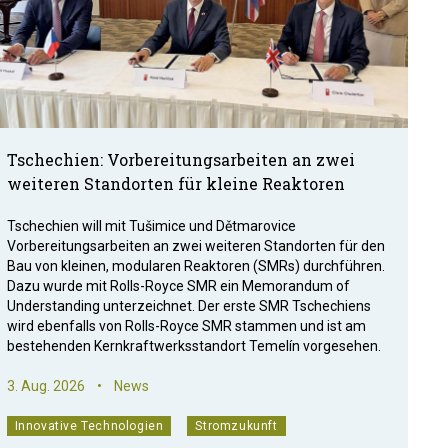
Nuklearforum bedauert Rückweisung
des Gegenvorschlags
Tschechien: Vorbereitungsarbeiten an zwei
weiteren Standorten für kleine Reaktoren
Tschechien will mit Tušimice und Dětmarovice
Vorbereitungsarbeiten an zwei weiteren Standorten für den
Bau von kleinen, modularen Reaktoren (SMRs) durchführen.
Dazu wurde mit Rolls-Royce SMR ein Memorandum of
Understanding unterzeichnet. Der erste SMR Tschechiens
wird ebenfalls von Rolls-Royce SMR stammen und ist am
bestehenden Kernkraftwerksstandort Temelín vorgesehen.
3. Aug. 2026
•
News
Innovative Technologien
Stromzukunft