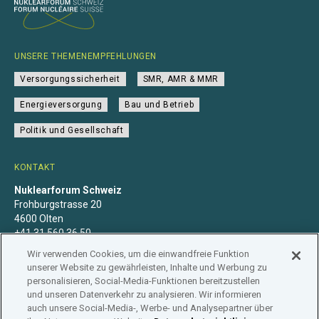
UNSERE THEMENEMPFEHLUNGEN
Versorgungssicherheit
SMR, AMR & MMR
Energieversorgung
Bau und Betrieb
Politik und Gesellschaft
KONTAKT
Nuklearforum Schweiz
Frohburgstrasse 20
4600 Olten
+41 31 560 36 50
info@nuklearforum.ch
Wir verwenden Cookies, um die einwandfreie Funktion
unserer Website zu gewährleisten, Inhalte und Werbung zu
personalisieren, Social-Media-Funktionen bereitzustellen
und unseren Datenverkehr zu analysieren. Wir informieren
auch unsere Social-Media-, Werbe- und Analysepartner über
Datenschutzerklärung
Impressum
Mitgliedschaft