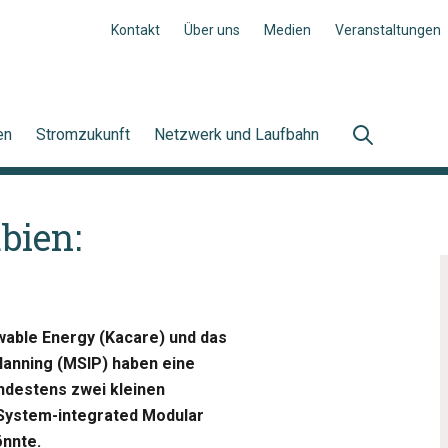
Kontakt
Über uns
Medien
Veranstaltungen
en
Stromzukunft
Netzwerk und Laufbahn
bien:
ewable Energy (Kacare) und das
lanning (MSIP) haben eine
ndestens zwei kleinen
System-integrated Modular
önnte.