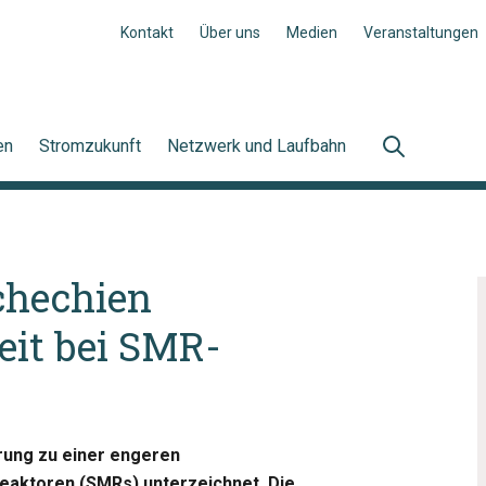
Kontakt
Über uns
Medien
Veranstaltungen
en
Stromzukunft
Netzwerk und Laufbahn
chechien
it bei SMR-
rung zu einer engeren
eaktoren (SMRs) unterzeichnet. Die