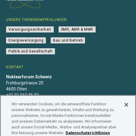
UNSERE THEMENEMPFEHLUNGEN
Versorgungssicherheit
SMR, AMR & MMR
Energieversorgung
Bau und Betrieb
Politik und Gesellschaft
KONTAKT
Nuklearforum Schweiz
Frohburgstrasse 20
4600 Olten
+41 31 560 36 50
info@nuklearforum.ch
Wir verwenden Cookies, um die einwandfreie Funktion
unserer Website zu gewährleisten, Inhalte und Werbung zu
personalisieren, Social-Media-Funktionen bereitzustellen
und unseren Datenverkehr zu analysieren. Wir informieren
auch unsere Social-Media-, Werbe- und Analysepartner über
Datenschutzerklärung
Impressum
Mitgliedschaft
Ihre Nutzung unserer Website.
Datenschutzrichtlinien